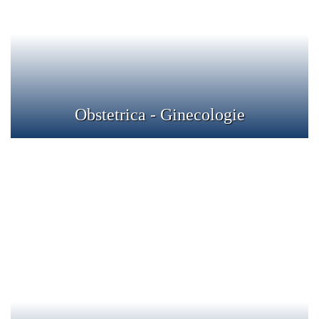
precum preconceptia, sarcina, nasterea, perioada
postnatala, menopauza.
Detalii
Obstetrica - Ginecologie
Oftalmologie
Oftalmologia este ramura medicala care se ocupa de
diagnosticul, tratamentul si monitorizarea afectiunilor
ochiului.