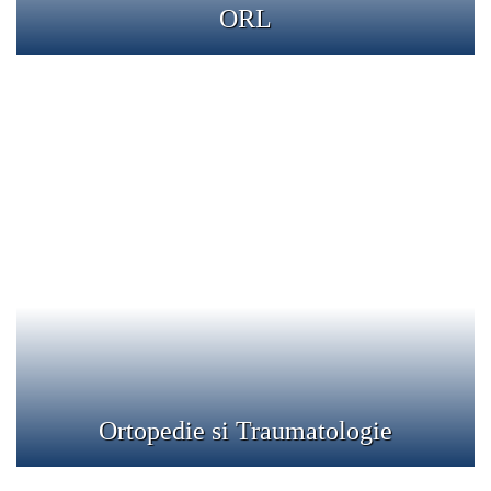
ORL
Ortopedie si Traumatologie
Ortopedia si Traumatologia se ocupa de diagnosticul si
tratamentul afectiunilor musculo-scheletale. Aparatul
locomotor cuprinde oasele, muschii, tendoanele,
articulatiile, ligamentele si nervii.
Detalii
Ortopedie si Traumatologie