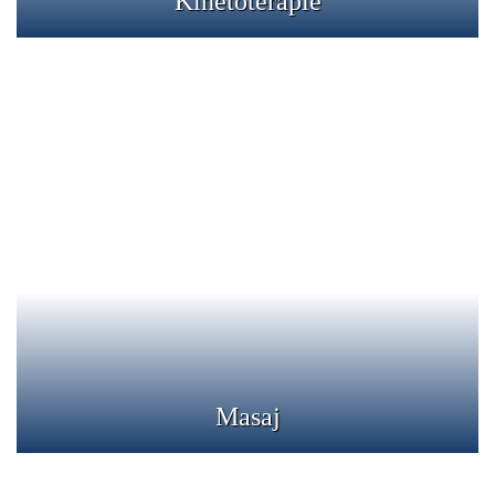
Kinetoterapie
Masaj
Masaj medical si drenaj limfatic
Detalii
Masaj