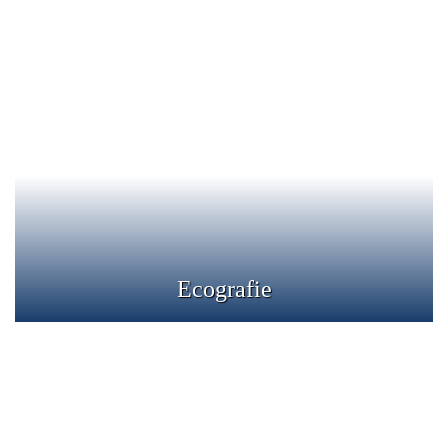
Ecografie
Clinica L.E.M. ofera servicii complete de ecografie. Cu
ajutorul explorări ecografice pot fi depistate diferite
modificări în structura organelor, dar și în funcționalitatea
organelor prin vizualizarea în timp real a acestora
Detalii
Ecografie
Endocrinologie