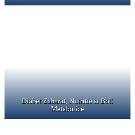
Diabet Zaharat, Nutritie si Boli
Metabolice
Clinica L.E.M. ofera servicii complete de diabetologie. Cu
ajutorul medicului specialist pot fi trasate linii de
tratament personalizat in combaterea diabetului.
Detalii
Diabet Zaharat, Nutritie si Boli
Metabolice