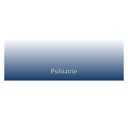
Psihiatrie
Psihiatria se ocupa de diagnosticarea si tratarea bolilor
psihice si de reinsertia sociala si redarea calitatii vietii
pacientilor cu maladii mintale.
Detalii
Psihiatrie
Psihologie