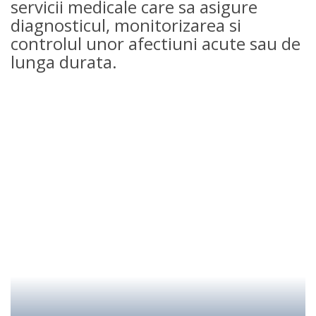
servicii medicale care sa asigure
diagnosticul, monitorizarea si
controlul unor afectiuni acute sau de
lunga durata.
Cardiologie
Bolile cardiovasculare sunt o serie de afectiuni care
afecteaza structura sau functionalitatea inimii.
Detalii