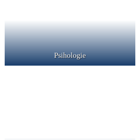
Psihologia clinica se concentreaza pe aspectele
intelectuale, emotionale, biologice, psihologice, sociale si
comportamentale ale functionarii umane de-a lungul vietii.
Detalii
Psihologie
Recuperare Medicala
Recuperarea medicala trateaza o serie lunga de afectiuni
din domeniul reumatologiei, ortopediei-traumatologiei,
neurologiei, cardiologiei, pneumologiei si post-boala
COVID-19.