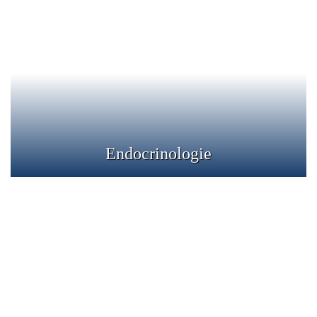
Sistemul endocrin este format dintr-o serie de organe
care produc hormoni, care din momentul in care intra in
circulatie realizeaza anumite efecte asupra tesuturilor si
altor organe.
Detalii
Endocrinologie
Fizioterapie
Electroterapie, termoterapie, magnetoterapie si terapia