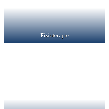
Tecar
Detalii
Fizioterapie
Gastroenterologie
Afectiunile gastrointestinale intereseaza tubul digestiv si
organele anexe ale acestuia (ficat, pancreas, vezica
biliara).
Detalii