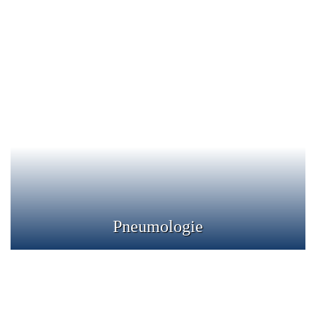
Pneumologie
Pneumologia este ramura medicala care se ocupa de
studiul si tratamentul afectiunilor cailor respiratorii si
plamanilor.
Detalii
Pneumologie