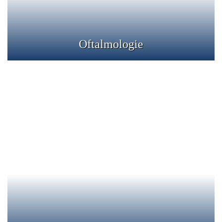
Detalii
Oftalmologie
ORL
ORL (otorinolaringologie) este ramura medicala care se
ocupa de prevenirea, diagnosticul si tratamentul
afectiunilor nasului, urechilor si a laringelui.
Detalii