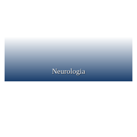
Neurologia
Specialitatea medicala care se ocupa cu diagnosticarea si
tratamentul afectiunilor sistemului nervos (encefal,
maduva spinarii, nervi periferici).
Detalii
Neurologia
Obstetrica - Ginecologie
Ginecologia se focuseaza pe sanatatea sistemului
reproducator al femeii incluzand perioade importante