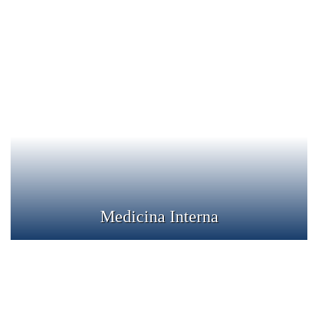
Medicina Interna
Medicina interna se ocupa de afectiunile organelor
interne. Specialistii de medicina interna trateaza si
monitorizeaza o serie de patologii cardiace,
gastroenterologice, renale, respiratorii si osteoarticulare.
Detalii
Medicina Interna