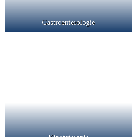
Gastroenterologie
Kinetoterapie
Centrul de recuperare medicala, medicina fizica,
kinetoterapie, fizioterapie si balneologie
Detalii