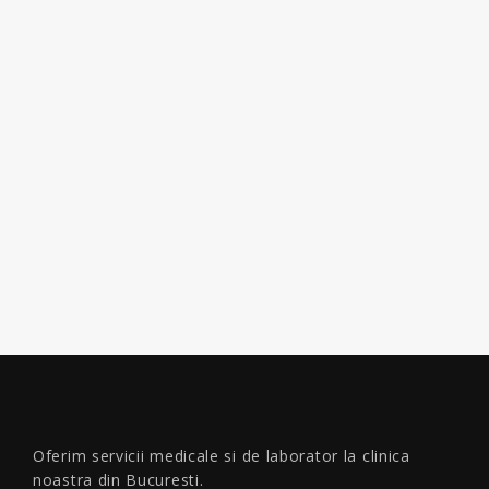
Oferim servicii medicale si de laborator la clinica
noastra din Bucuresti.