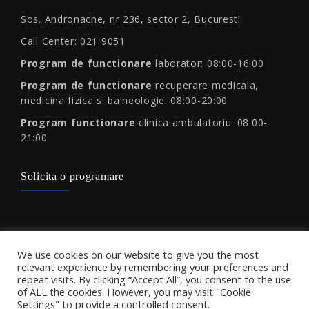
Sos. Andronache, nr 236, sector 2, Bucuresti
Call Center: 021 9051
Program de functionare
laborator: 08:00-16:00
Program de functionare
recuperare medicala,
medicina fizica si balneologie: 08:00-20:00
Program functionare
clinica ambulatoriu: 08:00-
21:00
Solicita o programare
Protectia consumatorului
We use cookies on our website to give you the most
relevant experience by remembering your preferences and
repeat visits. By clicking “Accept All”, you consent to the use
of ALL the cookies. However, you may visit "Cookie
Settings" to provide a controlled consent.