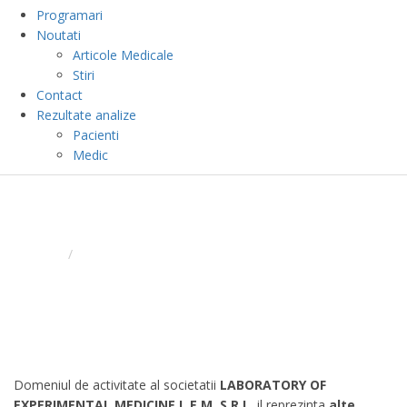
Programari
Noutati
Articole Medicale
Stiri
Contact
Rezultate analize
Pacienti
Medic
LABORATOR DE ANALIZE
MEDICALE SI ANATOMIE
PATOLOGICA - LEM
ACASA
/
LABORATOR DE ANALIZE MEDICALE SI ANATOMIE
PATOLOGICA
Domeniul de activitate al societatii
LABORATORY OF
EXPERIMENTAL MEDICINE L.E.M. S.R.L.
il reprezinta
alte