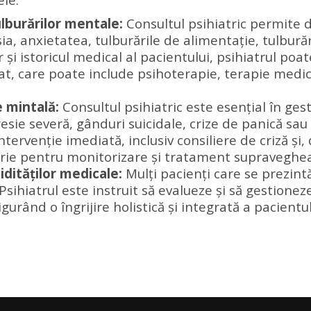
lburărilor mentale:
Consultul psihiatric permite d
ia, anxietatea, tulburările de alimentație, tulburăr
și istoricul medical al pacientului, psihiatrul poat
at, care poate include psihoterapie, terapie medi
 mintală:
Consultul psihiatric este esențial în ges
sie severă, gânduri suicidale, crize de panică sau a
intervenție imediată, inclusiv consiliere de criză 
atrie pentru monitorizare și tratament supraveghea
dităților medicale:
Mulți pacienți care se prezintă
sihiatrul este instruit să evalueze și să gestione
gurând o îngrijire holistică și integrată a pacientul