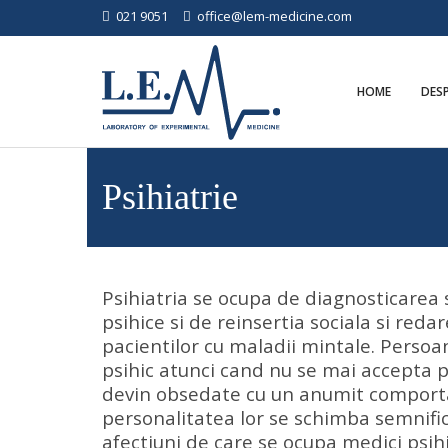
021 9051
office@lem-medicine.com
HOME
DES
Psihiatrie
Psihiatria se ocupa de diagnosticarea s
psihice si de reinsertia sociala si redare
pacientilor cu maladii mintale. Persoa
psihic atunci cand nu se mai accepta p
devin obsedate cu un anumit compor
personalitatea lor se schimba semnifica
afectiuni de care se ocupa medici psihi