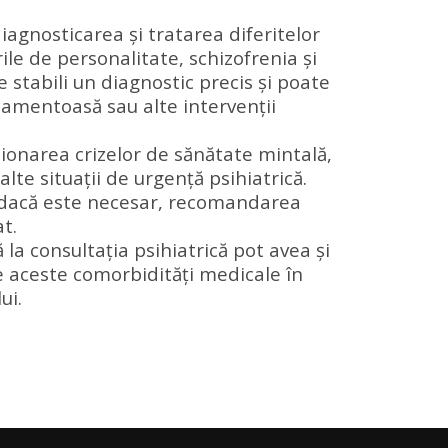
iagnosticarea și tratarea diferitelor
ile de personalitate, schizofrenia și
e stabili un diagnostic precis și poate
camentoasă sau alte intervenții
tionarea crizelor de sănătate mintală,
lte situații de urgență psihiatrică.
și, dacă este necesar, recomandarea
t.
 la consultația psihiatrică pot avea și
ze aceste comorbidități medicale în
ui.