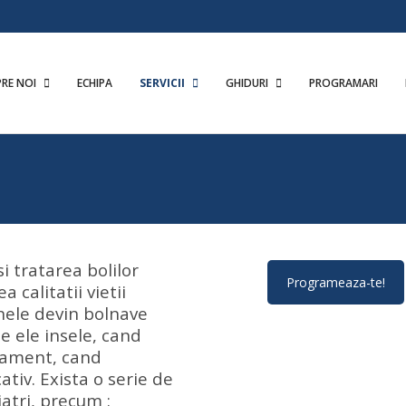
PRE NOI
ECHIPA
SERVICII
GHIDURI
PROGRAMARI
i tratarea bolilor
Programeaza-te!
a calitatii vietii
nele devin bolnave
e ele insele, cand
tament, cand
tiv. Exista o serie de
atri, precum :