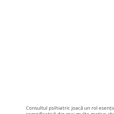
Consultul psihiatric joacă un rol esenți
semnificativă din mai multe motive che