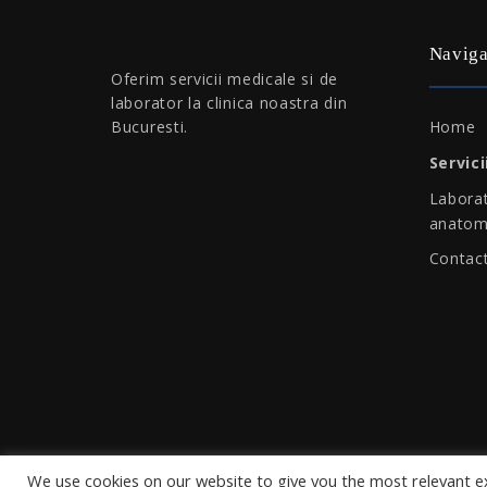
Naviga
Oferim servicii medicale si de
laborator la clinica noastra din
Home
Bucuresti.
Servici
Laborat
anatom
Contac
We use cookies on our website to give you the most relevant e