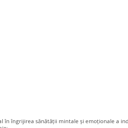
al în îngrijirea sănătății mintale și emoționale a i
ie: