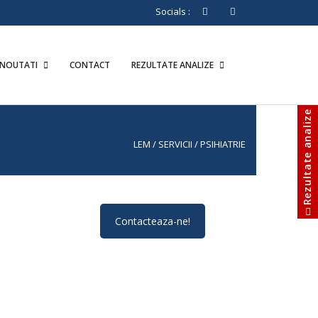
Socials :
NOUTATI
CONTACT
REZULTATE ANALIZE
Rezultate analize
LEM
/
SERVICII
/
PSIHIATRIE
Contacteaza-ne!