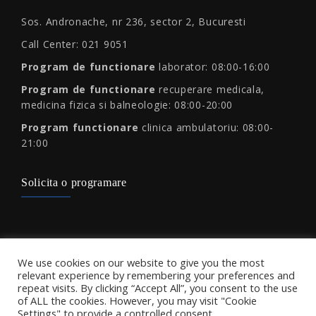
Sos. Andronache, nr 236, sector 2, Bucuresti
Call Center: 021 9051
Program de functionare
laborator: 08:00-16:00
Program de functionare
recuperare medicala,
medicina fizica si balneologie: 08:00-20:00
Program functionare
clinica ambulatoriu: 08:00-
21:00
Solicita o programare
Protectia consumatorului
We use cookies on our website to give you the most
relevant experience by remembering your preferences and
repeat visits. By clicking “Accept All”, you consent to the use
of ALL the cookies. However, you may visit "Cookie
Settings" to provide a controlled consent.