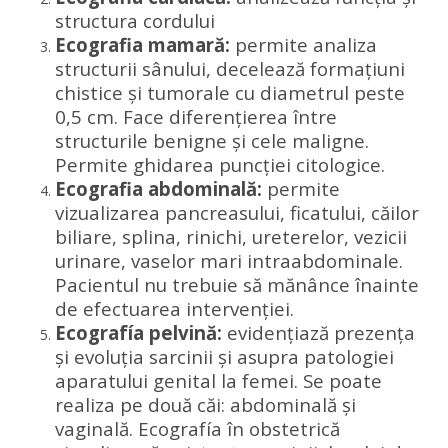
structura cordului
Ecografia mamară:
permite analiza
structurii sânului, decelează formațiuni
chistice și tumorale cu diametrul peste
0,5 cm. Face diferențierea între
structurile benigne și cele maligne.
Permite ghidarea puncției citologice.
Ecografia abdominală:
permite
vizualizarea pancreasului, ficatului, căilor
biliare, splina, rinichi, ureterelor, vezicii
urinare, vaselor mari intraabdominale.
Pacientul nu trebuie să mănânce înainte
de efectuarea intervenției.
Ecografía pelvină:
evidențiază prezenţa
şi evoluţia sarcinii şi asupra patologiei
aparatului genital la femei. Se poate
realiza pe două căi: abdominală şi
vaginală. Ecografía în obstetrică