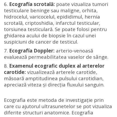
6.
Ecografía scrotală:
poate vizualiza tumori
testiculare beninge sau maligne, orhita,
hidrocelul, varicocelul, epididimul, hernia
scrotală, criptoshidia, infarctul testicular,
torsiunea testiculară. Se poate folosi pentru
ghidarea acului de biopsie în cazul unei
suspiciuni de
cancer de testicul.
7.
Ecografía Doppler:
arterio-venoasă
evaluează permeabilitatea vaselor de sânge.
8.
Examenul ecografic duplex al arterelor
carotide:
vizualizează arterele carotide,
măsoară amptitudinea pulsului carotidian,
apreciază viteza şi direcţia fluxului sanguin.
Ecografia este metoda de investigație prin
care cu ajutorul ultrasunetelor se pot vizualiza
diferite structuri anatomice. Ecografia