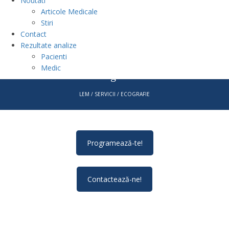
Noutati
Articole Medicale
Stiri
Contact
Rezultate analize
Pacienti
Medic
Ecografie
LEM
/
SERVICII
/
ECOGRAFIE
Programează-te!
Contactează-ne!