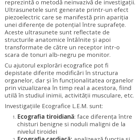
reprezintă o metodă neinvazivă de investigații.
Ultrasunetele sunt generate printr-un efect
piezoelectric care se manifestă prin apariția
unei diferențe de potențial între suprafețe.
Aceste ultrasunete sunt reflectate de
structurile anatomice întâlnite și apoi
transformate de către un receptor intr-o
scara de tonuri alb-negru pe monitor.
Cu ajutorul explorări ecografice pot fi
depistate diferite modificări în structura
organelor, dar și în funcționalitatea organelor
prin vizualizarea în timp real a acestora, fiind
utilă în studiul inimii, activității musculare, etc.
Investigațiile Ecografice L.E.M. sunt:
Ecografia tiroidiană
: face diferența între
chisturi benigne si noduli maligni de la
nivelul tiroidei
Ecografia cardiacă:
analizează funcția și