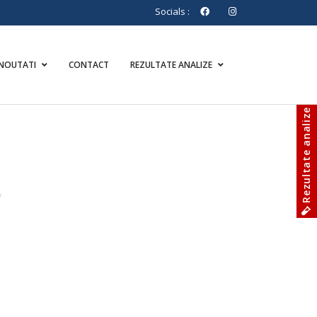
Socials :
NOUTATI
CONTACT
REZULTATE ANALIZE
Rezultate analize
/
OFERTĂ BLACK FRIDAY – PACHET OFTALMOLOGIE