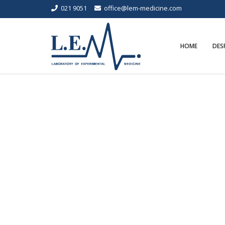
021 9051
office@lem-medicine.com
HOME
DES
BLOG