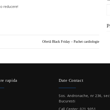
io reducere!
P
Ofertă Black Friday – Pachet cardiologie
re rapida
Date Contact
Sos. Andronache, nr 236, sec
Bucuresti
Call Center: 021 9051