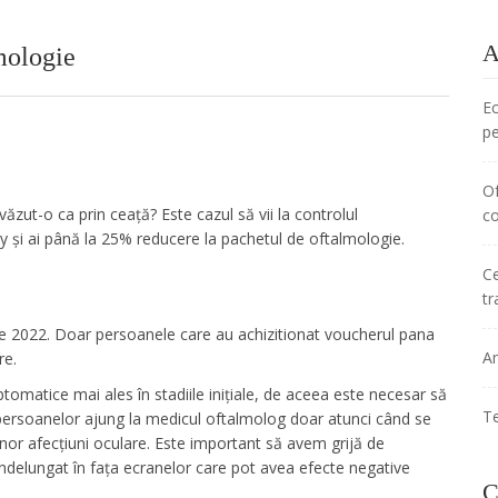
A
mologie
Ec
pe
Of
 văzut-o ca prin ceață? Este cazul să vii la controlul
co
y și ai până la 25% reducere la pachetul de oftalmologie.
Ce
t
ie 2022. Doar persoanele care au achizitionat voucherul pana
A
re.
ptomatice mai ales în stadiile inițiale, de aceea este necesar să
Te
persoanelor ajung la medicul oftalmolog doar atunci când se
r afecțiuni oculare. Este important să avem grijă de
ndelungat în fața ecranelor care pot avea efecte negative
C