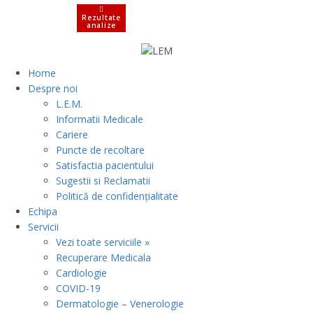
Rezultate
analize
Home
Despre noi
L.E.M.
Informatii Medicale
Cariere
Puncte de recoltare
Satisfactia pacientului
Sugestii si Reclamatii
Politică de confidențialitate
Echipa
Servicii
Vezi toate serviciile »
Recuperare Medicala
Cardiologie
COVID-19
Dermatologie – Venerologie