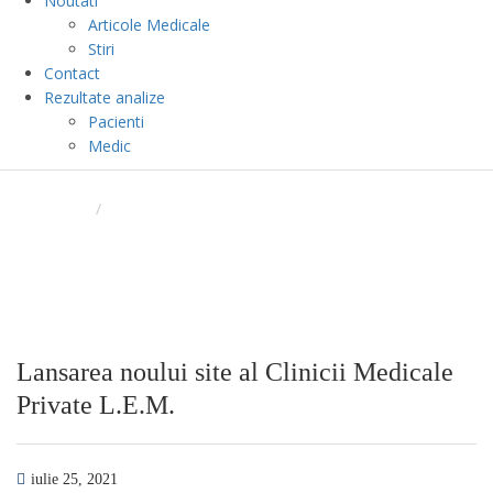
Noutati
Articole Medicale
Stiri
Contact
Rezultate analize
Pacienti
Medic
BLOG
ACASA
/
LANSAREA NOULUI SITE AL CLINICII MEDICALE
PRIVATE L.E.M.
Lansarea noului site al Clinicii Medicale
Private L.E.M.
iulie 25, 2021