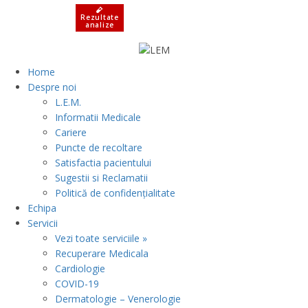
Rezultate
analize
Home
Despre noi
L.E.M.
Informatii Medicale
Cariere
Puncte de recoltare
Satisfactia pacientului
Sugestii si Reclamatii
Politică de confidențialitate
Echipa
Servicii
Vezi toate serviciile »
Recuperare Medicala
Cardiologie
COVID-19
Dermatologie – Venerologie