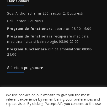
Date Contact
Sos. Andronache, nr 236, sector 2, Bucuresti
Call Center: 021 9051
Program de functionare
laborator: 08:00-16:00
Program de functionare
recuperare medicala,
medicina fizica si balneologie: 08:00-20:00
Program functionare
clinica ambulatoriu: 08:00-
21:00
Solicita o programare
Protectia consumatorului
We use cookies on our website to give you the most
relevant experience by remembering your preferences and
repeat visits. By clicking “Accept All”, you consent to the use