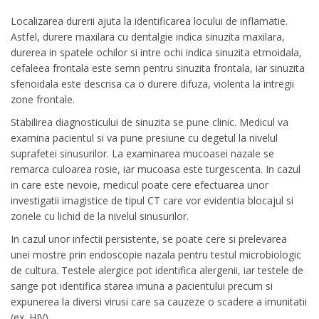
Localizarea durerii ajuta la identificarea locului de inflamatie.
Astfel, durere maxilara cu dentalgie indica sinuzita maxilara,
durerea in spatele ochilor si intre ochi indica sinuzita etmoidala,
cefaleea frontala este semn pentru sinuzita frontala, iar sinuzita
sfenoidala este descrisa ca o durere difuza, violenta la intregii
zone frontale.
Stabilirea diagnosticului de sinuzita se pune clinic. Medicul va
examina pacientul si va pune presiune cu degetul la nivelul
suprafetei sinusurilor. La examinarea mucoasei nazale se
remarca culoarea rosie, iar mucoasa este turgescenta. In cazul
in care este nevoie, medicul poate cere efectuarea unor
investigatii imagistice de tipul CT care vor evidentia blocajul si
zonele cu lichid de la nivelul sinusurilor.
In cazul unor infectii persistente, se poate cere si prelevarea
unei mostre prin endoscopie nazala pentru testul microbiologic
de cultura. Testele alergice pot identifica alergenii, iar testele de
sange pot identifica starea imuna a pacientului precum si
expunerea la diversi virusi care sa cauzeze o scadere a imunitatii
(ex. HIV).