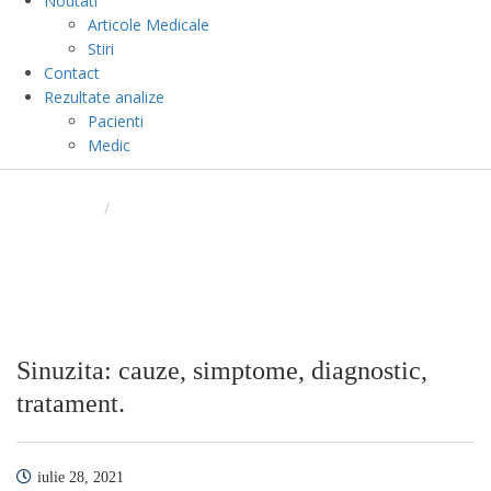
Noutati
Articole Medicale
Stiri
Contact
Rezultate analize
Pacienti
Medic
BLOG
ACASA
/
SINUZITA: CAUZE, SIMPTOME, DIAGNOSTIC,
TRATAMENT.
Sinuzita: cauze, simptome, diagnostic,
tratament.
iulie 28, 2021