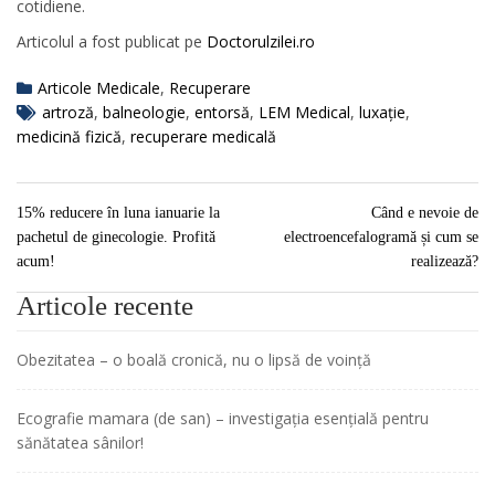
cotidiene.
Articolul a fost publicat pe
Doctorulzilei.ro
Articole Medicale
,
Recuperare
artroză
,
balneologie
,
entorsă
,
LEM Medical
,
luxație
,
medicină fizică
,
recuperare medicală
15% reducere în luna ianuarie la
Când e nevoie de
pachetul de ginecologie. Profită
electroencefalogramă și cum se
acum!
realizează?
Articole recente
Obezitatea – o boală cronică, nu o lipsă de voință
Ecografie mamara (de san) – investigația esențială pentru
sănătatea sânilor!