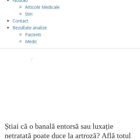
Noutati
Articole Medicale
Stiri
Contact
Rezultate analize
Pacienti
Medic
BLOG
ACASA
/
ȘTIAI CĂ O BANALĂ ENTORSĂ SAU LUXAȚIE
NETRATATĂ POATE DUCE LA ARTROZĂ? AFLĂ TOTUL DESPRE
ENTORSE SAU LUXAȚII DE LA DR. ROBU LAURENȚIU CRISTIAN,
MEDIC SPECIALIST RECUPERARE MEDICINĂ FIZICĂ ȘI
BALNEOLOGIE
Știai că o banală entorsă sau luxație
netratată poate duce la artroză? Află totul