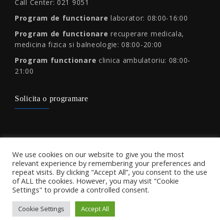
Call Center: 021 9051
Program de functionare
laborator: 08:00-16:00
Program de functionare
recuperare medicala,
medicina fizica si balneologie: 08:00-20:00
Program functionare
clinica ambulatoriu: 08:00-
21:00
Solicita o programare
Protectia consumatorului
We use cookies on our website to give you the most
relevant experience by remembering your preferences and
repeat visits. By clicking “Accept All”, you consent to the use
of ALL the cookies. However, you may visit "Cookie
Settings" to provide a controlled consent.
Cookie Settings
Accept All
Copyright 2026 L.E.M. Medicine - Site by
Triumf Interactive