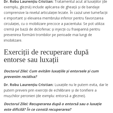
Dr. Robu Laurențiu Cristian:
Tratamentul acut al luxațiilor (de
exemplu, gleznă) include aplicarea de gheață și de bandaje
comprensive la nivelul articulației lezate. În cazul unei tumefacții
e important și elevarea membrului inferior pentru favorizarea
circulației, cu o mobilizare precoce a pacientului. Se pot utiliza:
cremă pe bază de diclofenac și injecții cu fraxiparină pentru
prevenirea formării trombilor pe perioade mai lungi de
imobilizare.
Exerciții de recuperare după
entorse sau luxații
Doctorul Zilei: Cum evităm luxațiile și entorsele și cum
prevenim recidiva?
Dr. Robu Laurențiu Cristian:
Luxațiile nu le putem evita, dar le
putem preveni prin exerciții de echilibrare și de tonifiere a
mușchilor peronieri (de exmplu: entorsă a gleznei).
Doctorul Zilei:
Recuperarea după o entorsă sau o luxație
este dificilă? În ce constă recuperarea?