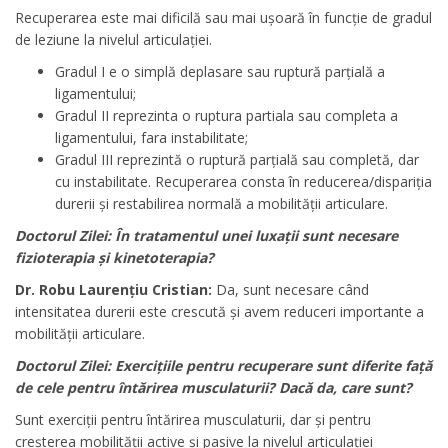
Recuperarea este mai dificilă sau mai ușoară în funcție de gradul
de leziune la nivelul articulației.
Gradul I e o simplă deplasare sau ruptură parțială a
ligamentului;
Gradul II reprezinta o ruptura partiala sau completa a
ligamentului, fara instabilitate;
Gradul III reprezintă o ruptură parțială sau completă, dar
cu instabilitate. Recuperarea consta în reducerea/dispariția
durerii și restabilirea normală a mobilității articulare.
Doctorul Zilei: În tratamentul unei luxații sunt necesare
fizioterapia și kinetoterapia?
Dr. Robu Laurențiu Cristian:
Da, sunt necesare când
intensitatea durerii este crescută și avem reduceri importante a
mobilității articulare.
Doctorul Zilei: Exercițiile pentru recuperare sunt diferite față
de cele pentru întărirea musculaturii? Dacă da, care sunt?
Sunt exerciții pentru întărirea musculaturii, dar și pentru
creșterea mobilității active și pasive la nivelul articulației