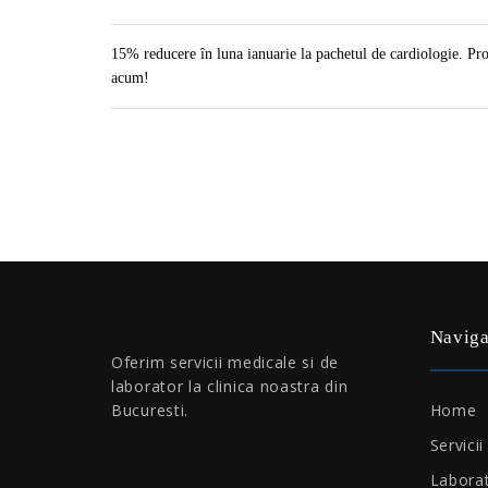
15% reducere în luna ianuarie la pachetul de cardiologie. Pro
acum!
Naviga
Oferim servicii medicale si de
laborator la clinica noastra din
Home
Bucuresti.
Servicii
Laborat