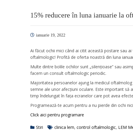
15% reducere în luna ianuarie la of
ianuarie 19, 2022
Ai făcut ochii mici când ai citit această postare sau ai
oftalmologic! Profită de oferta noastră din luna ianua
Multe dintre bolile ochilor sunt „silențioase” sau asim
facem un consult oftalmologic periodic.
Majoritatea persoanelor ajung la medicul oftalmolog
semne ale unor afecțiuni oculare. Este important să 
timp îndelungat în fața ecranelor care pot avea efecte
Programează-te acum pentru a nu pierde din ochi nic
Click aici pentru programare
Stiri
clinica lem
,
control oftalmologic
,
LEM Me