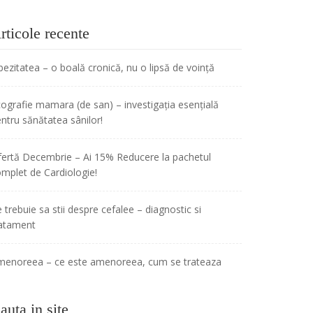
rticole recente
ezitatea – o boală cronică, nu o lipsă de voință
ografie mamara (de san) – investigația esențială
ntru sănătatea sânilor!
ertă Decembrie – Ai 15% Reducere la pachetul
mplet de Cardiologie!
 trebuie sa stii despre cefalee – diagnostic si
ratament
menoreea – ce este amenoreea, cum se trateaza
auta in site