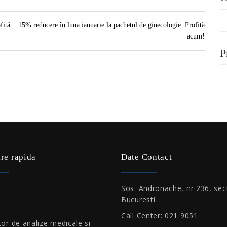
fită
15% reducere în luna ianuarie la pachetul de ginecologie. Profită
acum!
P
re rapida
Date Contact
Sos. Andronache, nr 236, sec
Bucuresti
Call Center: 021 9051
or de analize medicale si