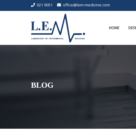
021 9051
office@lem-medicine.com
HOME
DES
BLOG