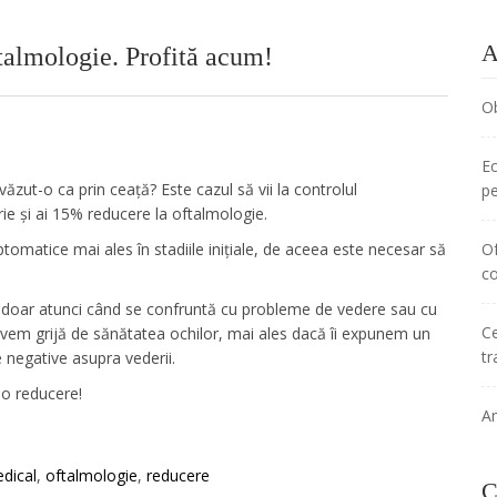
A
talmologie. Profită acum!
Ob
Ec
 văzut-o ca prin ceață? Este cazul să vii la controlul
pe
rie și ai 15% reducere la oftalmologie.
ptomatice mai ales în stadiile inițiale, de aceea este necesar să
Of
co
 doar atunci când se confruntă cu probleme de vedere sau cu
Ce
avem grijă de sănătatea ochilor, mai ales dacă îi expunem un
t
 negative asupra vederii.
io reducere!
A
dical
,
oftalmologie
,
reducere
C