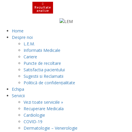
Rezultate
analize
Home
Despre noi
L.E.M.
Informatii Medicale
Cariere
Puncte de recoltare
Satisfactia pacientului
Sugestii si Reclamatii
Politică de confidențialitate
Echipa
Servicii
Vezi toate serviciile »
Recuperare Medicala
Cardiologie
COVID-19
Dermatologie – Venerologie