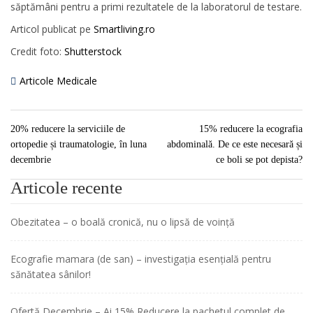
săptămâni pentru a primi rezultatele de la laboratorul de testare.
Articol publicat pe
Smartliving.ro
Credit foto:
Shutterstock
Articole Medicale
20% reducere la serviciile de
15% reducere la ecografia
ortopedie și traumatologie, în luna
abdominală. De ce este necesară și
decembrie
ce boli se pot depista?
Articole recente
Obezitatea – o boală cronică, nu o lipsă de voință
Ecografie mamara (de san) – investigația esențială pentru
sănătatea sânilor!
Ofertă Decembrie – Ai 15% Reducere la pachetul complet de