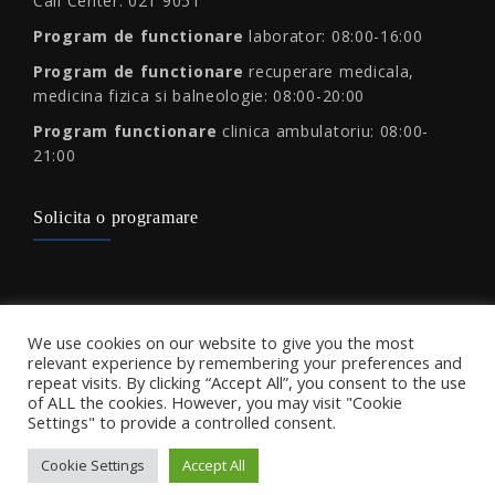
Call Center: 021 9051
Program de functionare
laborator: 08:00-16:00
Program de functionare
recuperare medicala,
medicina fizica si balneologie: 08:00-20:00
Program functionare
clinica ambulatoriu: 08:00-
21:00
Solicita o programare
Protectia consumatorului
We use cookies on our website to give you the most
relevant experience by remembering your preferences and
repeat visits. By clicking “Accept All”, you consent to the use
of ALL the cookies. However, you may visit "Cookie
Settings" to provide a controlled consent.
Cookie Settings
Accept All
Copyright 2026 L.E.M. Medicine - Site by
Triumf Interactive