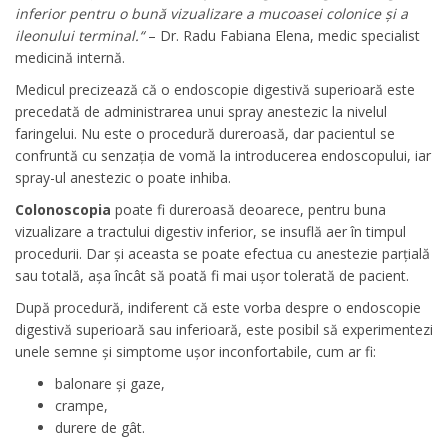
inferior pentru o bună vizualizare a mucoasei colonice și a
ileonului terminal.“
– Dr. Radu Fabiana Elena, medic specialist
medicină internă.
Medicul precizează că o endoscopie digestivă superioară este
precedată de administrarea unui spray anestezic la nivelul
faringelui. Nu este o procedură dureroasă, dar pacientul se
confruntă cu senzația de vomă la introducerea endoscopului, iar
spray-ul anestezic o poate inhiba.
Colonoscopia
poate fi dureroasă deoarece, pentru buna
vizualizare a tractului digestiv inferior, se insuflă aer în timpul
procedurii. Dar și aceasta se poate efectua cu anestezie parțială
sau totală, așa încât să poată fi mai ușor tolerată de pacient.
După procedură, indiferent că este vorba despre o endoscopie
digestivă superioară sau inferioară, este posibil să experimentezi
unele semne și simptome ușor inconfortabile, cum ar fi:
balonare și gaze,
crampe,
durere de gât.