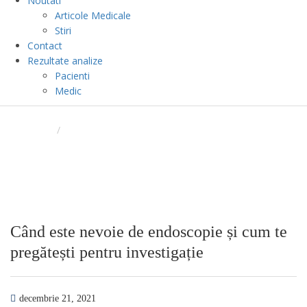
Noutati
Articole Medicale
Stiri
Contact
Rezultate analize
Pacienti
Medic
BLOG
ACASA
/
CÂND ESTE NEVOIE DE ENDOSCOPIE ȘI CUM TE
PREGĂTEȘTI PENTRU INVESTIGAȚIE
Când este nevoie de endoscopie și cum te
pregătești pentru investigație
decembrie 21, 2021