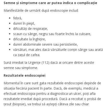
Semne și simptome care ar putea indica o complicație
Manifestările de urmărit după endoscopie includ:
febră,
dureri în piept,
dificultăți de respirație,
scaun cu sânge, negru sau foarte închis la culoare,
dificultate la înghițire,
dureri abdominale severe sau persistente,
vărsături, mai ales dacă vărsăturile conțin sânge sau arată
ca zațul de cafea.
Sună imediat la Urgențe (112) dacă ai oricare dintre aceste
semne sau simptome.
Rezultatele endoscopiei
Momentul în care sunt gata rezultatele endoscopiei depinde de
situația fiecărui pacient în parte. Dacă, de exemplu, medicul a
efectuat endoscopia pentru a diagnostica un ulcer, poți afla
rezultatele imediat după procedură. Dacă a recoltat o probă de
țesut (biopsie), va trebui să aștepți câteva zile sau chiar