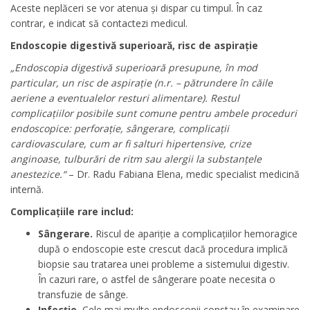
Aceste neplăceri se vor atenua și dispar cu timpul. În caz
contrar, e indicat să contactezi medicul.
Endoscopie digestivă superioară, risc de aspirație
„Endoscopia digestivă superioară presupune, în mod
particular, un risc de aspirație (n.r. – pătrundere în căile
aeriene a eventualelor resturi alimentare). Restul
complicațiilor posibile sunt comune pentru ambele proceduri
endoscopice: perforație, sângerare, complicații
cardiovasculare, cum ar fi salturi hipertensive, crize
anginoase, tulburări de ritm sau alergii la substanțele
anestezice.“
– Dr. Radu Fabiana Elena, medic specialist medicină
internă.
Complicațiile rare includ:
Sângerare.
Riscul de apariție a complicațiilor hemoragice
după o endoscopie este crescut dacă procedura implică
biopsie sau tratarea unei probleme a sistemului digestiv.
În cazuri rare, o astfel de sângerare poate necesita o
transfuzie de sânge.
Infecţie.
Cele mai multe endoscopii constau în examinare