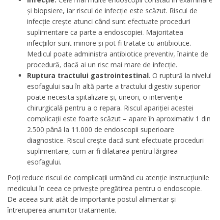
și biopsiere, iar riscul de infecție este scăzut. Riscul de
infecție crește atunci când sunt efectuate proceduri
suplimentare ca parte a endoscopiei. Majoritatea
infecțiilor sunt minore și pot fi tratate cu antibiotice.
Medicul poate administra antibiotice preventiv, înainte de
procedură, dacă ai un risc mai mare de infecție.
Ruptura tractului gastrointestinal
. O ruptură la nivelul
esofagului sau în altă parte a tractului digestiv superior
poate necesita spitalizare și, uneori, o intervenție
chirurgicală pentru a o repara. Riscul apariției acestei
complicații este foarte scăzut – apare în aproximativ 1 din
2.500 până la 11.000 de endoscopii superioare
diagnostice. Riscul crește dacă sunt efectuate proceduri
suplimentare, cum ar fi dilatarea pentru lărgirea
esofagului.
Poți reduce riscul de complicații urmând cu atenție instrucțiunile
medicului în ceea ce privește pregătirea pentru o endoscopie.
De aceea sunt atât de importante postul alimentar și
întreruperea anumitor tratamente.