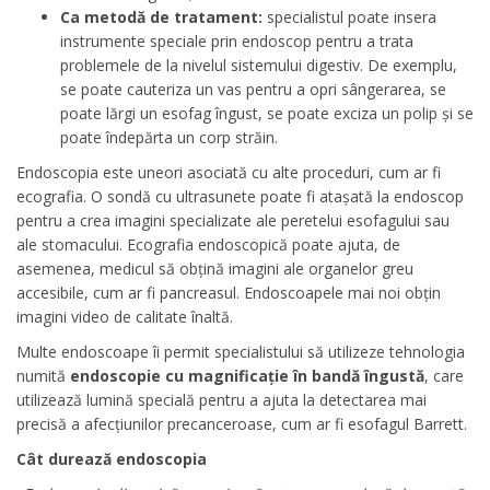
Ca metodă de tratament:
specialistul poate insera
instrumente speciale prin endoscop pentru a trata
problemele de la nivelul sistemului digestiv. De exemplu,
se poate cauteriza un vas pentru a opri sângerarea, se
poate lărgi un esofag îngust, se poate exciza un polip și se
poate îndepărta un corp străin.
Endoscopia este uneori asociată cu alte proceduri, cum ar fi
ecografia. O sondă cu ultrasunete poate fi atașată la endoscop
pentru a crea imagini specializate ale peretelui esofagului sau
ale stomacului. Ecografia endoscopică poate ajuta, de
asemenea, medicul să obțină imagini ale organelor greu
accesibile, cum ar fi pancreasul. Endoscoapele mai noi obțin
imagini video de calitate înaltă.
Multe endoscoape îi permit specialistului să utilizeze tehnologia
numită
endoscopie cu magnificație în bandă îngustă
, care
utilizează lumină specială pentru a ajuta la detectarea mai
precisă a afecțiunilor precanceroase, cum ar fi esofagul Barrett.
Cât durează endoscopia