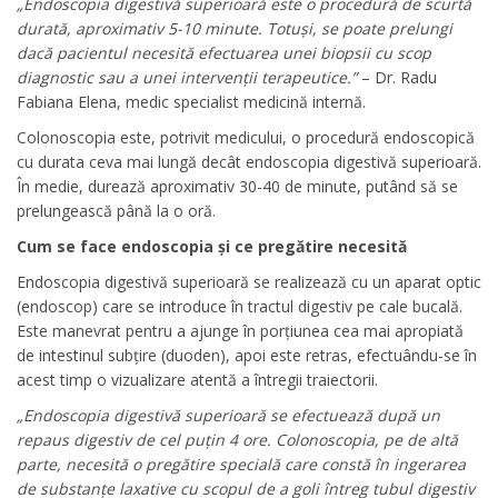
„Endoscopia digestivă superioară este o procedură de scurtă
durată, aproximativ 5-10 minute. Totuși, se poate prelungi
dacă pacientul necesită efectuarea unei biopsii cu scop
diagnostic sau a unei intervenții terapeutice.”
– Dr. Radu
Fabiana Elena, medic specialist medicină internă.
Colonoscopia este, potrivit medicului, o procedură endoscopică
cu durata ceva mai lungă decât endoscopia digestivă superioară.
În medie, durează aproximativ 30-40 de minute, putând să se
prelungească până la o oră.
Cum se face endoscopia și ce pregătire necesită
Endoscopia digestivă superioară se realizează cu un aparat optic
(endoscop) care se introduce în tractul digestiv pe cale bucală.
Este manevrat pentru a ajunge în porţiunea cea mai apropiată
de intestinul subţire (duoden), apoi este retras, efectuându-se în
acest timp o vizualizare atentă a întregii traiectorii.
„Endoscopia digestivă superioară se efectuează după un
repaus digestiv de cel puțin 4 ore. Colonoscopia, pe de altă
parte, necesită o pregătire specială care constă în ingerarea
de substanțe laxative cu scopul de a goli întreg tubul digestiv