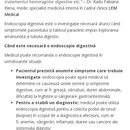
tratamentul hemoragiilor digestive etc.“
– Dr. Radu Fabiana
Elena, medic specialist medicină internă în cadrul clinicii
LEM
Medical
.
Endoscopia digestivă este o investigație necesară atunci când
simptomele pacientului și tabloul paraclinic impun explorarea
amănunțită a tubului digestiv.
Când este necesară o endoscopie digestivă
Medicul poate recomanda o endoscopie digestivă în
următoarele situații:
Pacientul prezintă anumite simptome care trebuie
investigate
: endoscopia poate ajuta medicul să
determine ce cauzează unele semne și simptome
digestive, cum ar fi: greață, vărsături, dureri abdominale,
dificultăți la înghițire și sângerare gastrointestinală;
Pentru a stabili un diagnostic:
medicul poate utiliza
endoscopia digestivă pentru a colecta probe de țesut
(biopsie) în scopul de a diagnostica afecțiuni, cum ar
fi: anemie, sângerări, inflamații, diaree sau cancere ale
sistemului digestiv;